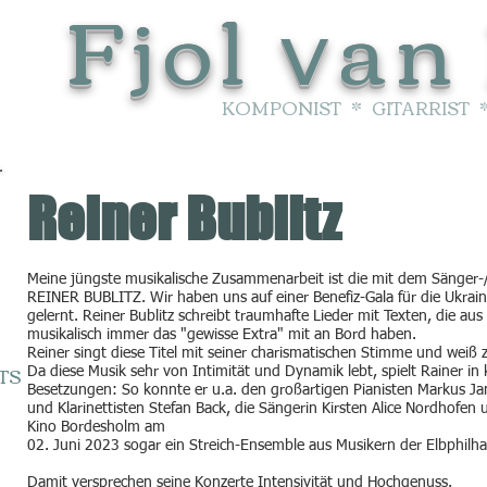
Fjol
an
v
KOMPONIST * GITARRIST
Reiner Bublitz
Meine jüngste musikalische Zusammenarbeit ist die mit dem Sänger-/
REINER BUBLITZ. Wir haben uns auf einer Benefiz-Gala für die Ukra
gelernt. Reiner Bublitz schreibt traumhafte Lieder mit Texten, die au
musikalisch immer das "gewisse Extra" mit an Bord haben.
Reiner singt diese Titel mit seiner charismatischen Stimme und weiß 
TS
Da diese Musik sehr von Intimität und Dynamik lebt, spielt Rainer in 
Besetzungen: So konnte er u.a. den großartigen Pianisten Markus Ja
und Klarinettisten Stefan Back, die Sängerin Kirsten Alice Nordhofen
Kino Bordesholm am
02. Juni 2023 sogar ein Streich-Ensemble aus Musikern der Elbphil
Damit versprechen seine Konzerte Intensivität und Hochgenuss.